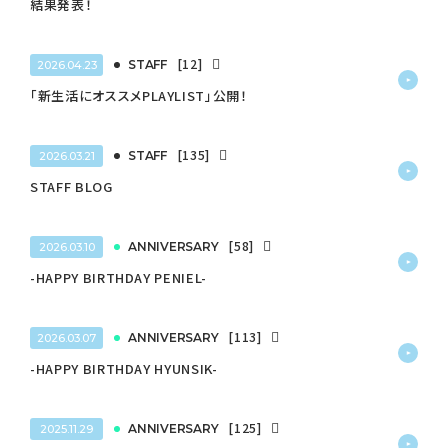
結果発表！
[12]
STAFF
2026.04.23
「新生活にオススメPLAYLIST」公開！
[135]
STAFF
2026.03.21
STAFF BLOG
[58]
ANNIVERSARY
2026.03.10
-HAPPY BIRTHDAY PENIEL-
[113]
ANNIVERSARY
2026.03.07
-HAPPY BIRTHDAY HYUNSIK-
[125]
ANNIVERSARY
2025.11.29