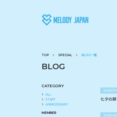
TOP
SPECIAL
BLOG一覧
BLOG
CATEGORY
2026.07
ALL
七夕の願い
STAFF
ANNIVERSARY
MEMBER
2026.06