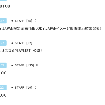
 BTOB
[25]
.27
STAFF
DY JAPAN限定企画『MELODY JAPANイメージ調査部』」結果発表！
[12]
.23
STAFF
オススメPLAYLIST」公開！
[135]
.21
STAFF
BLOG
[10]
.22
STAFF
BLOG