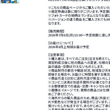
※こちらの商品ページからご購入いただいた
※限定特典は数に限りがございます。予定数
※フォトカードの絵柄はランダムとなりお選
※バージョンの違う商品をご購入されてもMEL
なります。
【販売期間】
2026年7月6日(月)15:00～予定枚数に達
【お届けについて】
2026年8月上旬頃お届け予定
【注意事項】
※購入者は、すべてのご注文(注文を終えてし
買契約成立後に他の商品への変更、仕様の変
品の返品・交換は行えないものとします。
※商品制作の都合や輸送状況、地域及び天
前後する場合や、お届けに時間を要する場合
※商品代金とは別に送料代金が発生いたしま
※コンビニ決済は別途手数料が必要となりま
※お客様都合での返品・交換・キャンセルは
※画像はイメージです。実際の商品とは仕様
めご了承ください。
※海外からの輸入商品のため、商品（外装ビ
れや変色などが発生する場合がございます。
受けいたしかねますので、あらかじめご了承く
※不良品等の返品・交換のお問い合わせは、