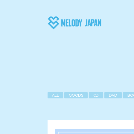
ALL
GOODS
CD
DVD
BO