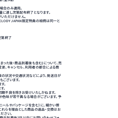
場合のみ適用。
量に達し次第配布終了となります。
びいただけません。
ODY JAPAN限定特典の絵柄は同一と
し次第終了
まった後・商品到着後も含む)について、売
更、キャンセル、利用者の都合による商
候の状況や交通状況などにより、発送日が
もございます。
す。
す。
初期不良を除きお受けいたしかねます。
や色味が若干異なる場合がございます。予
ニールやパッケージを含む）に、細かい擦
これらを理由とした商品の返品・交換はお
ださい。
商品到着後7日以内にお問い合わせフォ