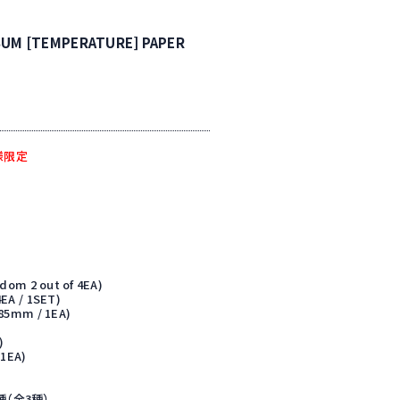
BUM [TEMPERATURE] PAPER
員様限定
om 2 out of 4EA)
EA / 1SET)
85mm / 1EA)
)
1EA)
種（全3種）