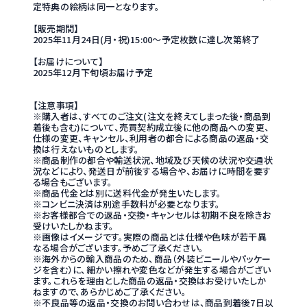
定特典の絵柄は同一となります。
【販売期間】
2025年11月24日(月・祝)15:00～予定枚数に達し次第終了
【お届けについて】
2025年12月下旬頃お届け予定
【注意事項】
※購入者は、すべてのご注文(注文を終えてしまった後・商品到
着後も含む)について、売買契約成立後に他の商品への変更、
仕様の変更、キャンセル、利用者の都合による商品の返品・交
換は行えないものとします。
※商品制作の都合や輸送状況、地域及び天候の状況や交通状
況などにより、発送日が前後する場合や、お届けに時間を要す
る場合もございます。
※商品代金とは別に送料代金が発生いたします。
※コンビニ決済は別途手数料が必要となります。
※お客様都合での返品・交換・キャンセルは初期不良を除きお
受けいたしかねます。
※画像はイメージです。実際の商品とは仕様や色味が若干異
なる場合がございます。予めご了承ください。
※海外からの輸入商品のため、商品（外装ビニールやパッケー
ジを含む）に、細かい擦れや変色などが発生する場合がござい
ます。これらを理由とした商品の返品・交換はお受けいたしか
ねますので、あらかじめご了承ください。
※不良品等の返品・交換のお問い合わせは、商品到着後7日以